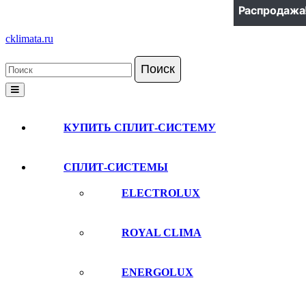
Распродажа
Распродажа
Распродажа
Распродажа
Распродажа
Перейти
cklimata.ru
к
содержимому
Кнопка
Открыть
КУПИТЬ СПЛИТ-СИСТЕМУ
СПЛИТ-СИСТЕМЫ
ELECTROLUX
ROYAL CLIMA
ENERGOLUX