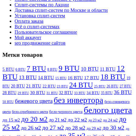
Сплит-системы по Акции
Доставка сплит-систем по Москве и области
Установка сплит-систем
Оплата заказа
Всё о сплит-системах
Пользовательское соглашение
Мой аккаунт
seo продвижение сайтов
Метки товаров
9 BTU
12
7 BTU
10 BTU
11 BTU
5 BTU
6 BTU
8 BTU
BTU
18 BTU
13 BTU
14 BTU
16 BTU
17 BTU
19
15 BTU
24 BTU
21 BTU
20 BTU
BTU
22 BTU
26 BTU
27 BTU
23 BTU
25 BTU
36 BTU
28 BTU
30 BTU
32 BTU
34 BTU
35 BTU
29 BTU
31 BTU
33 BTU
без инвертора
бежевого цвета
бело-глянцевого
50 BTU
белого цвета
цвета
бело-серебряного цвета
бело-черного цвета
до
до 20 м2
до 22 м2
до 21 м2
до 15 м2
до 23 м2
до 24 м2
25 м2
до 27 м2
до 30 м2
до 26 м2
до 28 м2
до 29 м2
до
до 35 м2