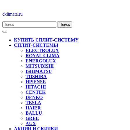
Перейти
cklimata.ru
к
содержимому
Кнопка
Открыть
КУПИТЬ СПЛИТ-СИСТЕМУ
СПЛИТ-СИСТЕМЫ
ELECTROLUX
ROYAL CLIMA
ENERGOLUX
MITSUBISHI
ISHIMATSU
TOSHIBA
HISENSE
HITACHI
CENTEK
DENKO
TESLA
HAIER
BALLU
GREE
AUX
АКЦИИ И СКИДКИ