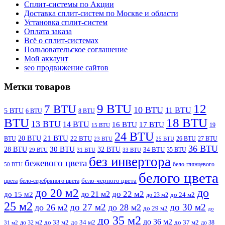
Сплит-системы по Акции
Доставка сплит-систем по Москве и области
Установка сплит-систем
Оплата заказа
Всё о сплит-системах
Пользовательское соглашение
Мой аккаунт
seo продвижение сайтов
Метки товаров
9 BTU
12
7 BTU
10 BTU
11 BTU
5 BTU
6 BTU
8 BTU
BTU
18 BTU
13 BTU
14 BTU
16 BTU
17 BTU
19
15 BTU
24 BTU
21 BTU
20 BTU
BTU
22 BTU
26 BTU
27 BTU
23 BTU
25 BTU
36 BTU
28 BTU
30 BTU
32 BTU
34 BTU
35 BTU
29 BTU
31 BTU
33 BTU
без инвертора
бежевого цвета
бело-глянцевого
50 BTU
белого цвета
цвета
бело-серебряного цвета
бело-черного цвета
до
до 20 м2
до 22 м2
до 21 м2
до 15 м2
до 23 м2
до 24 м2
25 м2
до 27 м2
до 30 м2
до 26 м2
до 28 м2
до 29 м2
до
до 35 м2
до 36 м2
до 32 м2
до 33 м2
до 34 м2
до 37 м2
до 38
31 м2