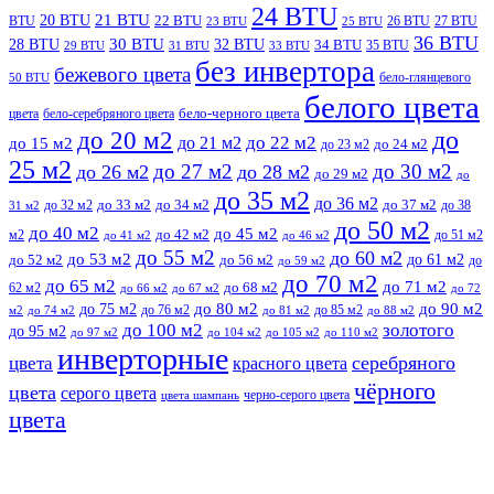
24 BTU
21 BTU
20 BTU
BTU
22 BTU
26 BTU
27 BTU
23 BTU
25 BTU
36 BTU
28 BTU
30 BTU
32 BTU
34 BTU
35 BTU
29 BTU
31 BTU
33 BTU
без инвертора
бежевого цвета
бело-глянцевого
50 BTU
белого цвета
цвета
бело-серебряного цвета
бело-черного цвета
до
до 20 м2
до 22 м2
до 21 м2
до 15 м2
до 23 м2
до 24 м2
25 м2
до 27 м2
до 30 м2
до 26 м2
до 28 м2
до 29 м2
до
до 35 м2
до 36 м2
до 32 м2
до 33 м2
до 34 м2
до 37 м2
до 38
31 м2
до 50 м2
до 40 м2
до 45 м2
м2
до 42 м2
до 51 м2
до 41 м2
до 46 м2
до 55 м2
до 60 м2
до 53 м2
до 61 м2
до 52 м2
до 56 м2
до
до 59 м2
до 70 м2
до 65 м2
до 71 м2
62 м2
до 68 м2
до 66 м2
до 67 м2
до 72
до 75 м2
до 80 м2
до 90 м2
до 76 м2
до 85 м2
м2
до 74 м2
до 81 м2
до 88 м2
до 100 м2
золотого
до 95 м2
до 97 м2
до 104 м2
до 105 м2
до 110 м2
инверторные
серебряного
цвета
красного цвета
чёрного
цвета
серого цвета
черно-серого цвета
цвета шампань
цвета
Прокрутить
вверх