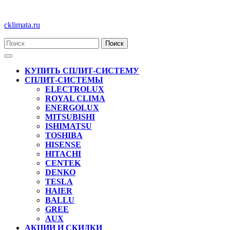
Перейти
cklimata.ru
к
содержимому
Кнопка
Открыть
КУПИТЬ СПЛИТ-СИСТЕМУ
СПЛИТ-СИСТЕМЫ
ELECTROLUX
ROYAL CLIMA
ENERGOLUX
MITSUBISHI
ISHIMATSU
TOSHIBA
HISENSE
HITACHI
CENTEK
DENKO
TESLA
HAIER
BALLU
GREE
AUX
АКЦИИ И СКИДКИ