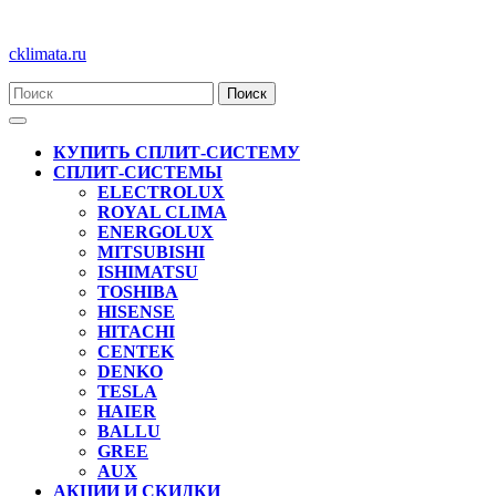
Перейти
cklimata.ru
к
содержимому
Кнопка
Открыть
КУПИТЬ СПЛИТ-СИСТЕМУ
СПЛИТ-СИСТЕМЫ
ELECTROLUX
ROYAL CLIMA
ENERGOLUX
MITSUBISHI
ISHIMATSU
TOSHIBA
HISENSE
HITACHI
CENTEK
DENKO
TESLA
HAIER
BALLU
GREE
AUX
АКЦИИ И СКИДКИ