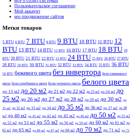
Всё о сплит-системах
Пользовательское соглашение
Мой аккаунт
seo продвижение сайтов
Метки товаров
9 BTU
12
7 BTU
10 BTU
11 BTU
5 BTU
6 BTU
8 BTU
BTU
18 BTU
13 BTU
14 BTU
16 BTU
17 BTU
19
15 BTU
24 BTU
21 BTU
20 BTU
BTU
22 BTU
26 BTU
27 BTU
23 BTU
25 BTU
36 BTU
28 BTU
30 BTU
32 BTU
34 BTU
35 BTU
29 BTU
31 BTU
33 BTU
без инвертора
бежевого цвета
бело-глянцевого
50 BTU
белого цвета
цвета
бело-серебряного цвета
бело-черного цвета
до
до 20 м2
до 22 м2
до 21 м2
до 15 м2
до 23 м2
до 24 м2
25 м2
до 27 м2
до 30 м2
до 26 м2
до 28 м2
до 29 м2
до
до 35 м2
до 36 м2
до 32 м2
до 33 м2
до 34 м2
до 37 м2
до 38
31 м2
до 50 м2
до 40 м2
до 45 м2
м2
до 42 м2
до 51 м2
до 41 м2
до 46 м2
до 55 м2
до 60 м2
до 53 м2
до 61 м2
до 52 м2
до 56 м2
до
до 59 м2
до 70 м2
до 65 м2
до 71 м2
62 м2
до 68 м2
до 66 м2
до 67 м2
до 72