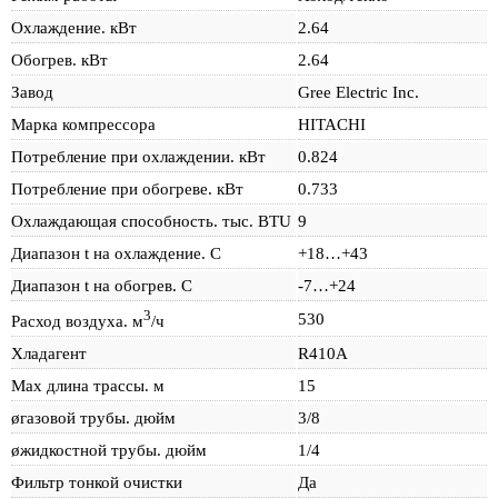
Охлаждение. кВт
2.64
Обогрев. кВт
2.64
Завод
Gree Electric Inc.
Марка компрессора
HITACHI
Потребление при охлаждении. кВт
0.824
Потребление при обогреве. кВт
0.733
Охлаждающая способность. тыс. BTU
9
Диапазон t на охлаждение. С
+18…+43
Диапазон t на обогрев. С
-7…+24
3
530
Расход воздуха. м
/ч
Хладагент
R410A
Max длина трассы. м
15
øгазовой трубы. дюйм
3/8
øжидкостной трубы. дюйм
1/4
Фильтр тонкой очистки
Да