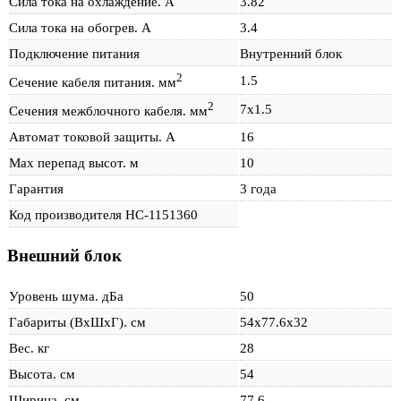
Сила тока на охлаждение. А
3.82
Сила тока на обогрев. А
3.4
Подключение питания
Внутренний блок
2
1.5
Сечение кабеля питания. мм
2
7х1.5
Сечения межблочного кабеля. мм
Автомат токовой защиты. А
16
Max перепад высот. м
10
Гарантия
3 года
Код производителя НС-1151360
Внешний блок
Уровень шума. дБа
50
Габариты (ВхШхГ). см
54х77.6х32
Вес. кг
28
Высота. см
54
Ширина. см
77.6