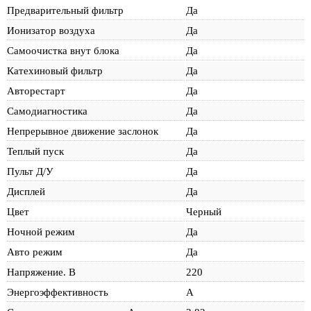
Предварительный фильтр
Да
Ионизатор воздуха
Да
Самоочистка внут блока
Да
Катехиновый фильтр
Да
Авторестарт
Да
Самодиагностика
Да
Непрерывное движение заслонок
Да
Теплый пуск
Да
Пульт Д/У
Да
Дисплей
Да
Цвет
Черный
Ночной режим
Да
Авто режим
Да
Напряжение. В
220
Энергоэффективность
A