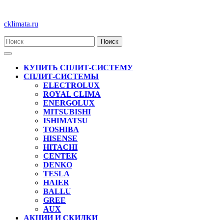
Перейти
cklimata.ru
к
содержимому
Кнопка
Открыть
КУПИТЬ СПЛИТ-СИСТЕМУ
СПЛИТ-СИСТЕМЫ
ELECTROLUX
ROYAL CLIMA
ENERGOLUX
MITSUBISHI
ISHIMATSU
TOSHIBA
HISENSE
HITACHI
CENTEK
DENKO
TESLA
HAIER
BALLU
GREE
AUX
АКЦИИ И СКИДКИ