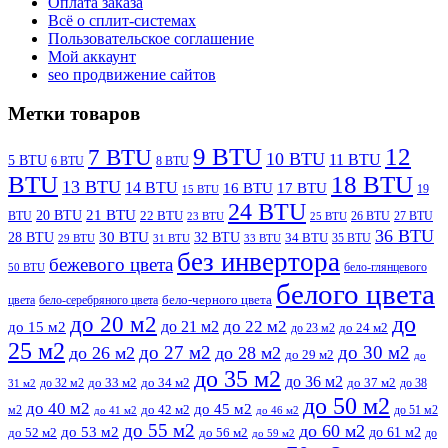
Оплата заказа
Всё о сплит-системах
Пользовательское соглашение
Мой аккаунт
seo продвижение сайтов
Метки товаров
9 BTU
12
7 BTU
10 BTU
11 BTU
5 BTU
6 BTU
8 BTU
BTU
18 BTU
13 BTU
14 BTU
16 BTU
17 BTU
19
15 BTU
24 BTU
21 BTU
20 BTU
BTU
22 BTU
26 BTU
27 BTU
23 BTU
25 BTU
36 BTU
28 BTU
30 BTU
32 BTU
34 BTU
35 BTU
29 BTU
31 BTU
33 BTU
без инвертора
бежевого цвета
бело-глянцевого
50 BTU
белого цвета
цвета
бело-серебряного цвета
бело-черного цвета
до
до 20 м2
до 22 м2
до 21 м2
до 15 м2
до 23 м2
до 24 м2
25 м2
до 27 м2
до 30 м2
до 26 м2
до 28 м2
до 29 м2
до
до 35 м2
до 36 м2
до 32 м2
до 33 м2
до 34 м2
до 37 м2
до 38
31 м2
до 50 м2
до 40 м2
до 45 м2
м2
до 42 м2
до 51 м2
до 41 м2
до 46 м2
до 55 м2
до 60 м2
до 53 м2
до 61 м2
до 52 м2
до 56 м2
до
до 59 м2