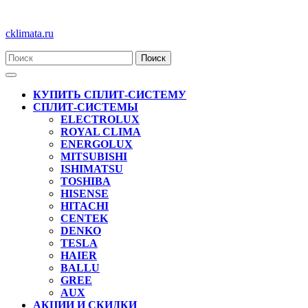
Перейти
cklimata.ru
к
содержимому
Кнопка
Открыть
КУПИТЬ СПЛИТ-СИСТЕМУ
СПЛИТ-СИСТЕМЫ
ELECTROLUX
ROYAL CLIMA
ENERGOLUX
MITSUBISHI
ISHIMATSU
TOSHIBA
HISENSE
HITACHI
CENTEK
DENKO
TESLA
HAIER
BALLU
GREE
AUX
АКЦИИ И СКИДКИ