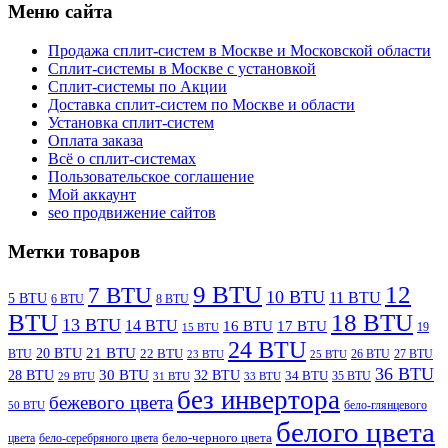
Меню сайта
Продажа сплит-систем в Москве и Московской области
Сплит-системы в Москве с установкой
Сплит-системы по Акции
Доставка сплит-систем по Москве и области
Установка сплит-систем
Оплата заказа
Всё о сплит-системах
Пользовательское соглашение
Мой аккаунт
seo продвижение сайтов
Метки товаров
9 BTU
12
7 BTU
10 BTU
11 BTU
5 BTU
6 BTU
8 BTU
BTU
18 BTU
13 BTU
14 BTU
16 BTU
17 BTU
19
15 BTU
24 BTU
21 BTU
20 BTU
BTU
22 BTU
26 BTU
27 BTU
23 BTU
25 BTU
36 BTU
28 BTU
30 BTU
32 BTU
34 BTU
35 BTU
29 BTU
31 BTU
33 BTU
без инвертора
бежевого цвета
бело-глянцевого
50 BTU
белого цвета
цвета
бело-серебряного цвета
бело-черного цвета