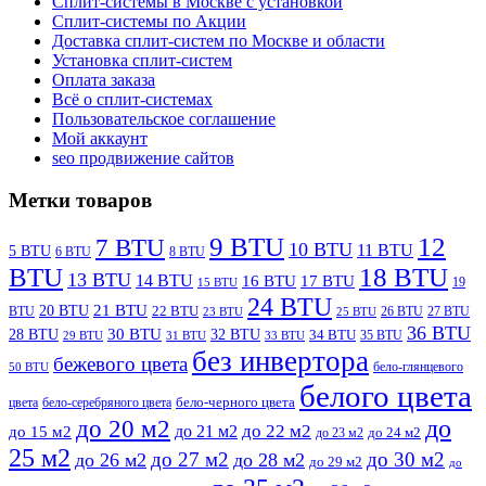
Сплит-системы в Москве с установкой
Сплит-системы по Акции
Доставка сплит-систем по Москве и области
Установка сплит-систем
Оплата заказа
Всё о сплит-системах
Пользовательское соглашение
Мой аккаунт
seo продвижение сайтов
Метки товаров
9 BTU
12
7 BTU
10 BTU
11 BTU
5 BTU
6 BTU
8 BTU
BTU
18 BTU
13 BTU
14 BTU
16 BTU
17 BTU
19
15 BTU
24 BTU
21 BTU
20 BTU
BTU
22 BTU
26 BTU
27 BTU
23 BTU
25 BTU
36 BTU
28 BTU
30 BTU
32 BTU
34 BTU
35 BTU
29 BTU
31 BTU
33 BTU
без инвертора
бежевого цвета
бело-глянцевого
50 BTU
белого цвета
цвета
бело-серебряного цвета
бело-черного цвета
до
до 20 м2
до 22 м2
до 21 м2
до 15 м2
до 23 м2
до 24 м2
25 м2
до 27 м2
до 30 м2
до 26 м2
до 28 м2
до 29 м2
до