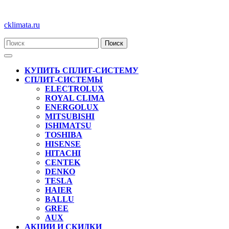
Перейти
cklimata.ru
к
содержимому
Кнопка
Открыть
КУПИТЬ СПЛИТ-СИСТЕМУ
СПЛИТ-СИСТЕМЫ
ELECTROLUX
ROYAL CLIMA
ENERGOLUX
MITSUBISHI
ISHIMATSU
TOSHIBA
HISENSE
HITACHI
CENTEK
DENKO
TESLA
HAIER
BALLU
GREE
AUX
АКЦИИ И СКИДКИ