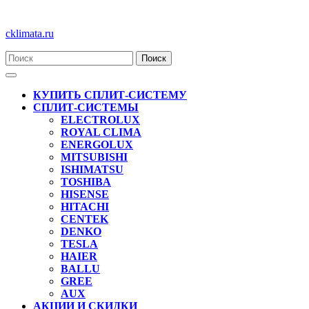
Перейти
cklimata.ru
к
содержимому
Кнопка
Открыть
КУПИТЬ СПЛИТ-СИСТЕМУ
СПЛИТ-СИСТЕМЫ
ELECTROLUX
ROYAL CLIMA
ENERGOLUX
MITSUBISHI
ISHIMATSU
TOSHIBA
HISENSE
HITACHI
CENTEK
DENKO
TESLA
HAIER
BALLU
GREE
AUX
АКЦИИ И СКИДКИ