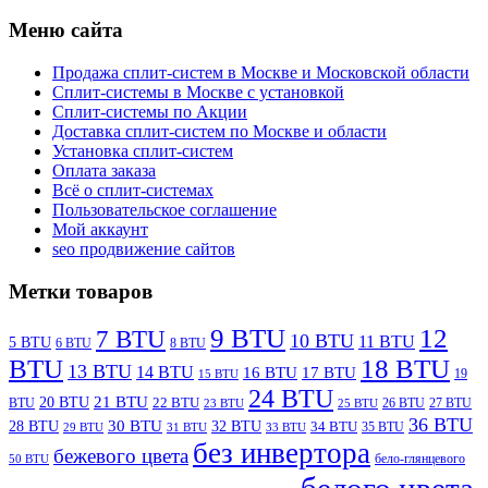
Меню сайта
Продажа сплит-систем в Москве и Московской области
Сплит-системы в Москве с установкой
Сплит-системы по Акции
Доставка сплит-систем по Москве и области
Установка сплит-систем
Оплата заказа
Всё о сплит-системах
Пользовательское соглашение
Мой аккаунт
seo продвижение сайтов
Метки товаров
9 BTU
12
7 BTU
10 BTU
11 BTU
5 BTU
6 BTU
8 BTU
BTU
18 BTU
13 BTU
14 BTU
16 BTU
17 BTU
19
15 BTU
24 BTU
21 BTU
20 BTU
BTU
22 BTU
26 BTU
27 BTU
23 BTU
25 BTU
36 BTU
28 BTU
30 BTU
32 BTU
34 BTU
35 BTU
29 BTU
31 BTU
33 BTU
без инвертора
бежевого цвета
бело-глянцевого
50 BTU