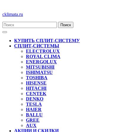
Перейти
cklimata.ru
к
содержимому
Кнопка
Открыть
КУПИТЬ СПЛИТ-СИСТЕМУ
СПЛИТ-СИСТЕМЫ
ELECTROLUX
ROYAL CLIMA
ENERGOLUX
MITSUBISHI
ISHIMATSU
TOSHIBA
HISENSE
HITACHI
CENTEK
DENKO
TESLA
HAIER
BALLU
GREE
AUX
АКЦИИ И СКИДКИ