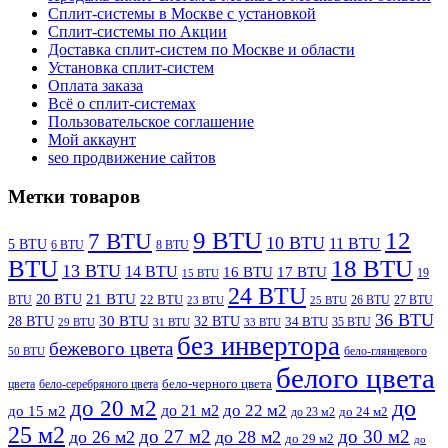
Сплит-системы в Москве с установкой
Сплит-системы по Акции
Доставка сплит-систем по Москве и области
Установка сплит-систем
Оплата заказа
Всё о сплит-системах
Пользовательское соглашение
Мой аккаунт
seo продвижение сайтов
Метки товаров
9 BTU
12
7 BTU
10 BTU
11 BTU
5 BTU
6 BTU
8 BTU
BTU
18 BTU
13 BTU
14 BTU
16 BTU
17 BTU
19
15 BTU
24 BTU
21 BTU
20 BTU
BTU
22 BTU
26 BTU
27 BTU
23 BTU
25 BTU
36 BTU
28 BTU
30 BTU
32 BTU
34 BTU
35 BTU
29 BTU
31 BTU
33 BTU
без инвертора
бежевого цвета
бело-глянцевого
50 BTU
белого цвета
цвета
бело-серебряного цвета
бело-черного цвета
до
до 20 м2
до 22 м2
до 21 м2
до 15 м2
до 23 м2
до 24 м2
25 м2
до 27 м2
до 30 м2
до 26 м2
до 28 м2
до 29 м2
до