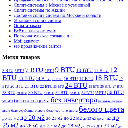
Сплит-системы в Москве с установкой
Сплит-системы по Акции
Доставка сплит-систем по Москве и области
Установка сплит-систем
Оплата заказа
Всё о сплит-системах
Пользовательское соглашение
Мой аккаунт
seo продвижение сайтов
Метки товаров
9 BTU
12
7 BTU
10 BTU
11 BTU
5 BTU
6 BTU
8 BTU
BTU
18 BTU
13 BTU
14 BTU
16 BTU
17 BTU
19
15 BTU
24 BTU
21 BTU
20 BTU
BTU
22 BTU
26 BTU
27 BTU
23 BTU
25 BTU
36 BTU
28 BTU
30 BTU
32 BTU
34 BTU
35 BTU
29 BTU
31 BTU
33 BTU
без инвертора
бежевого цвета
бело-глянцевого
50 BTU
белого цвета
цвета
бело-серебряного цвета
бело-черного цвета
до
до 20 м2
до 22 м2
до 21 м2
до 15 м2
до 23 м2
до 24 м2
25 м2
до 27 м2
до 30 м2
до 26 м2
до 28 м2
до 29 м2
до