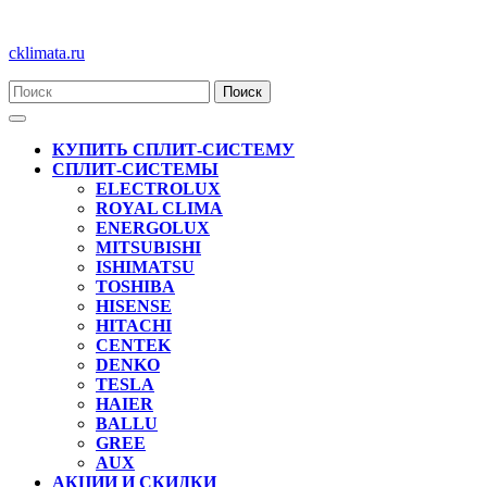
Перейти
cklimata.ru
к
содержимому
Кнопка
Открыть
КУПИТЬ СПЛИТ-СИСТЕМУ
СПЛИТ-СИСТЕМЫ
ELECTROLUX
ROYAL CLIMA
ENERGOLUX
MITSUBISHI
ISHIMATSU
TOSHIBA
HISENSE
HITACHI
CENTEK
DENKO
TESLA
HAIER
BALLU
GREE
AUX
АКЦИИ И СКИДКИ