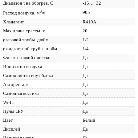
Диапазон t на обогрев. С
-15…+32
3
905
Расход воздуха. м
/ч
Хладагент
R410A
Max длина трассы. м
20
øгазовой трубы. дюйм
1/2
øжидкостной трубы. дюйм
1/4
Фильтр тонкой очистки
Да
Ионизатор воздуха
Да
Самоочистка внут блока
Да
Авторестарт
Да
Самодиагностика
Да
Wi-Fi
Да
Пульт Д/У
Да
Цвет
Белый
Дисплей
Да