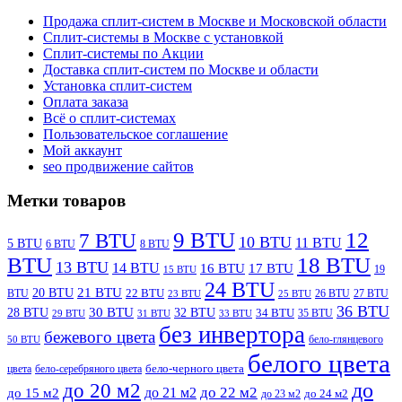
Продажа сплит-систем в Москве и Московской области
Сплит-системы в Москве с установкой
Сплит-системы по Акции
Доставка сплит-систем по Москве и области
Установка сплит-систем
Оплата заказа
Всё о сплит-системах
Пользовательское соглашение
Мой аккаунт
seo продвижение сайтов
Метки товаров
9 BTU
12
7 BTU
10 BTU
11 BTU
5 BTU
6 BTU
8 BTU
BTU
18 BTU
13 BTU
14 BTU
16 BTU
17 BTU
19
15 BTU
24 BTU
21 BTU
20 BTU
BTU
22 BTU
26 BTU
27 BTU
23 BTU
25 BTU
36 BTU
28 BTU
30 BTU
32 BTU
34 BTU
35 BTU
29 BTU
31 BTU
33 BTU
без инвертора
бежевого цвета
бело-глянцевого
50 BTU
белого цвета
цвета
бело-серебряного цвета
бело-черного цвета
до
до 20 м2
до 22 м2
до 21 м2
до 15 м2
до 23 м2
до 24 м2