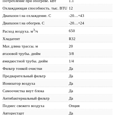
Потребление при обогреве. кВт
1.1
Охлаждающая способность. тыс. BTU
12
Диапазон t на охлаждение. С
-20…+43
Диапазон t на обогрев. С
-20…+24
3
650
Расход воздуха. м
/ч
Хладагент
R32
Max длина трассы. м
20
øгазовой трубы. дюйм
3/8
øжидкостной трубы. дюйм
1/4
Фильтр тонкой очистки
Да
Предварительный фильтр
Да
Ионизатор воздуха
Да
Самоочистка внут блока
Да
Антибактериальный фильтр
Да
Подмес свежего воздуха
Опция
Авторестарт
Да