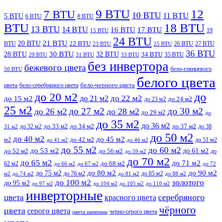
9 BTU
12
7 BTU
10 BTU
11 BTU
5 BTU
6 BTU
8 BTU
BTU
18 BTU
13 BTU
14 BTU
16 BTU
17 BTU
19
15 BTU
24 BTU
21 BTU
20 BTU
BTU
22 BTU
26 BTU
27 BTU
23 BTU
25 BTU
36 BTU
28 BTU
30 BTU
32 BTU
34 BTU
35 BTU
29 BTU
31 BTU
33 BTU
без инвертора
бежевого цвета
бело-глянцевого
50 BTU
белого цвета
цвета
бело-серебряного цвета
бело-черного цвета
до
до 20 м2
до 22 м2
до 21 м2
до 15 м2
до 23 м2
до 24 м2
25 м2
до 27 м2
до 30 м2
до 26 м2
до 28 м2
до 29 м2
до
до 35 м2
до 36 м2
до 32 м2
до 33 м2
до 34 м2
до 37 м2
до 38
31 м2
до 50 м2
до 40 м2
до 45 м2
м2
до 42 м2
до 51 м2
до 41 м2
до 46 м2
до 55 м2
до 60 м2
до 53 м2
до 61 м2
до 52 м2
до 56 м2
до
до 59 м2
до 70 м2
до 65 м2
до 71 м2
62 м2
до 68 м2
до 66 м2
до 67 м2
до 72
до 75 м2
до 80 м2
до 90 м2
до 76 м2
до 85 м2
м2
до 74 м2
до 81 м2
до 88 м2
до 100 м2
золотого
до 95 м2
до 97 м2
до 104 м2
до 105 м2
до 110 м2
инверторные
серебряного
цвета
красного цвета
чёрного
цвета
серого цвета
черно-серого цвета
цвета шампань