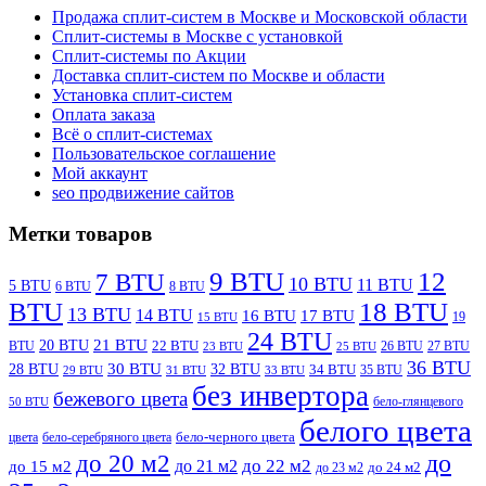
Продажа сплит-систем в Москве и Московской области
Сплит-системы в Москве с установкой
Сплит-системы по Акции
Доставка сплит-систем по Москве и области
Установка сплит-систем
Оплата заказа
Всё о сплит-системах
Пользовательское соглашение
Мой аккаунт
seo продвижение сайтов
Метки товаров
9 BTU
12
7 BTU
10 BTU
11 BTU
5 BTU
6 BTU
8 BTU
BTU
18 BTU
13 BTU
14 BTU
16 BTU
17 BTU
19
15 BTU
24 BTU
21 BTU
20 BTU
BTU
22 BTU
26 BTU
27 BTU
23 BTU
25 BTU
36 BTU
28 BTU
30 BTU
32 BTU
34 BTU
35 BTU
29 BTU
31 BTU
33 BTU
без инвертора
бежевого цвета
бело-глянцевого
50 BTU
белого цвета
цвета
бело-серебряного цвета
бело-черного цвета
до
до 20 м2
до 22 м2
до 21 м2
до 15 м2
до 23 м2
до 24 м2