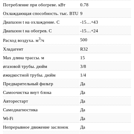
Потребление при обогреве. кВт
0.78
Охлаждающая способность. тыс. BTU
9
Диапазон t на охлаждение. С
-15…+43
Диапазон t на обогрев. С
-15…+24
3
500
Расход воздуха. м
/ч
Хладагент
R32
Max длина трассы. м
15
øгазовой трубы. дюйм
3/8
øжидкостной трубы. дюйм
1/4
Предварительный фильтр
Да
Самоочистка внут блока
Да
Авторестарт
Да
Самодиагностика
Да
Wi-Fi
Да
Непрерывное движение заслонок
Да