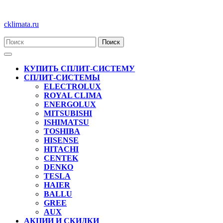
Перейти
cklimata.ru
к
содержимому
Кнопка
Открыть
КУПИТЬ СПЛИТ-СИСТЕМУ
СПЛИТ-СИСТЕМЫ
ELECTROLUX
ROYAL CLIMA
ENERGOLUX
MITSUBISHI
ISHIMATSU
TOSHIBA
HISENSE
HITACHI
CENTEK
DENKO
TESLA
HAIER
BALLU
GREE
AUX
АКЦИИ И СКИДКИ